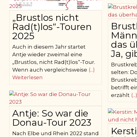
„Brustlos nicht
Brust
Rad(t)los“-Touren
Männ
2025
das 
Auch in diesem Jahr startet
Ja, gib
Antje wieder zweimal eine
„Brustlos, nicht Rad(t)los“-Tour.
Brustkreb
Wenn auch vergleichsweise
(...)
selten: D
Weiterlesen
Brustkre
betrifft e
erzählt
(.
Antje: So war die
Donau-Tour 2023
Kerst
Nach Elbe und Rhein 2022 stand