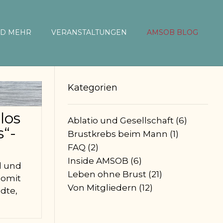
ND MEHR
VERANSTALTUNGEN
AMSOB BLOG
Kategorien
los
Ablatio und Gesellschaft
(6)
s“-
Brustkrebs beim Mann
(1)
FAQ
(2)
Inside AMSOB
(6)
l und
Leben ohne Brust
(21)
somit
Von Mitgliedern
(12)
dte,