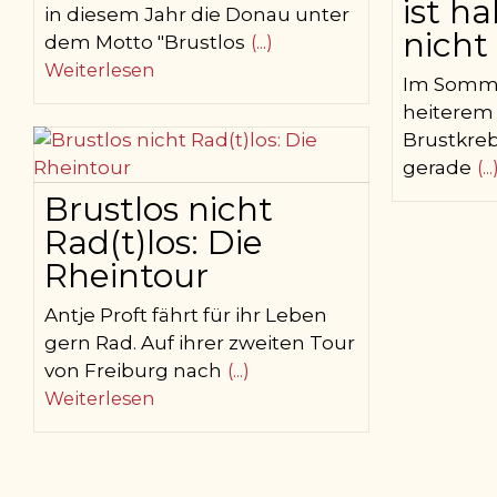
ist ha
in diesem Jahr die Donau unter
nicht 
dem Motto "Brustlos
(...)
Weiterlesen
Im Somme
heiterem
Brustkreb
gerade
(.
Brustlos nicht
Rad(t)los: Die
Rheintour
Antje Proft fährt für ihr Leben
gern Rad. Auf ihrer zweiten Tour
von Freiburg nach
(...)
Weiterlesen