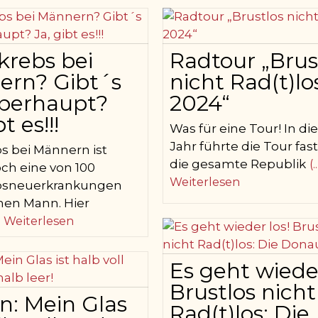
krebs bei
Radtour „Brus
ern? Gibt´s
nicht Rad(t)lo
überhaupt?
2024“
t es!!!
Was für eine Tour! In d
Jahr führte die Tour fas
s bei Männern ist
die gesamte Republik
(..
och eine von 100
Weiterlesen
bsneuerkrankungen
inen Mann. Hier
..) Weiterlesen
Es geht wieder
Brustlos nicht
in: Mein Glas
Rad(t)los: Die