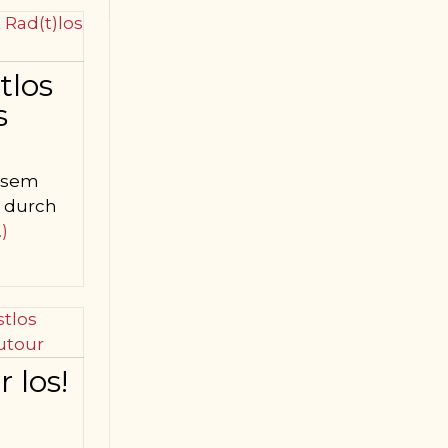
tlos
s
iesem
t durch
.)
 los!