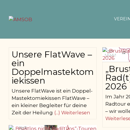
Skip
to
content
VEREI
Unsere FlatWave –
ein
„Brus
Doppelmastektom
Rad(t
iekissen
2026
Unsere FlatWave ist ein Doppel-
Im Jahr 2
Mastektomiekissen FlatWave –
Radtour e
ein kleiner Begleiter für deine
– wir wol
Zeit der Heilung
(...) Weiterlesen
Weiterles