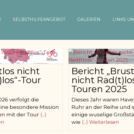
N
SELBSTHILFEANGEBOT
GALERIEN
LINKS U
tlos nicht
Bericht „Brust
)los“-Tour
nicht Rad(t)lo
Touren 2025
026 verfolgt die
Dieses Jahr waren Have
ine besondere Mission
Ruhr an der Reihe und 
len mit der Tour
(...)
einige wuselige Großstä
en
wie
(...) Weiterlesen