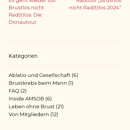
Post
Es geht wieder los!
Radtour „Brustlos
navigation
Brustlos nicht
nicht Rad(t)los 2024“
Rad(t)los: Die
Donautour
Kategorien
Ablatio und Gesellschaft
(6)
Brustkrebs beim Mann
(1)
FAQ
(2)
Inside AMSOB
(6)
Leben ohne Brust
(21)
Von Mitgliedern
(12)